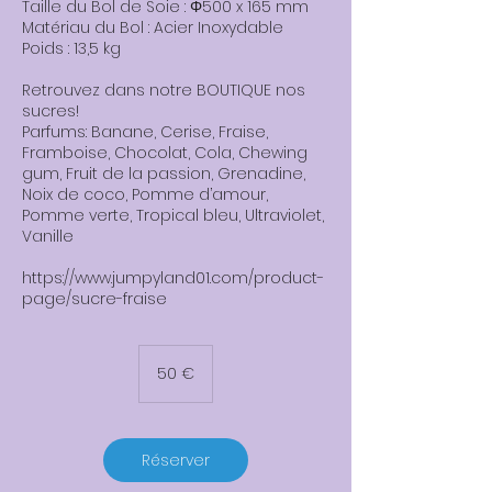
Taille du Bol de Soie : Φ500 x 165 mm
Matériau du Bol : Acier Inoxydable
Poids : 13,5 kg
Retrouvez dans notre BOUTIQUE nos
sucres!
Parfums: Banane, Cerise, Fraise,
Framboise, Chocolat, Cola, Chewing
gum, Fruit de la passion, Grenadine,
Noix de coco, Pomme d’amour,
Pomme verte, Tropical bleu, Ultraviolet,
Vanille
https://www.jumpyland01.com/product-
page/sucre-fraise
50
euros
50 €
Réserver