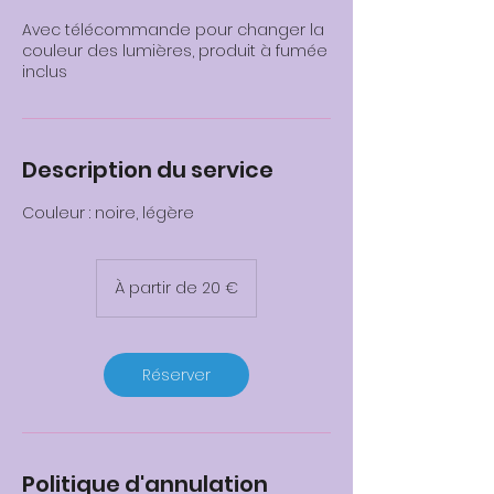
Avec télécommande pour changer la
couleur des lumières, produit à fumée
inclus
Description du service
Couleur : noire, légère
À
partir
À partir de 20 €
de
20
euros
Réserver
Politique d'annulation