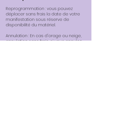
Reprogrammation : vous pouvez
déplacer sans frais la date de votre
manifestation sous réserve de
disponibilité du matériel.
Annulation : En cas d'orage ou neige,
annulation sans frais, si vous annulez
avant 17h la veille.
Plus d'informations sur la page de
politique de réservation.
Politique de cookies
Politique de confidentialité