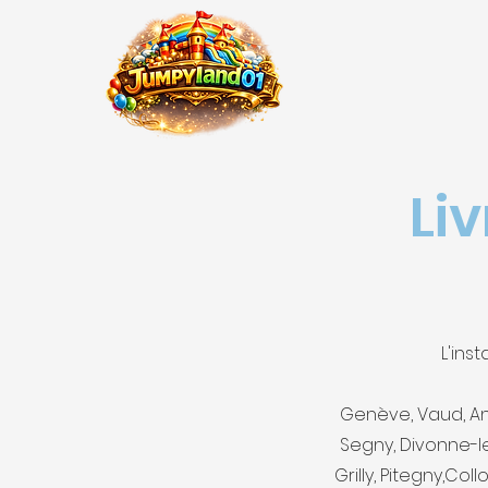
Liv
L'ins
Genève, Vaud, Ann
Segny, Divonne-les
Grilly, Pitegny,Col