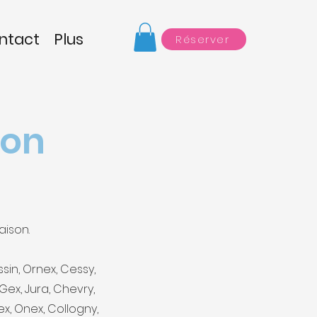
ntact
Plus
Réserver
ion
aison.
sin, Ornex, Cessy,
 Gex, Jura, Chevry,
nex, Onex, Collogny,